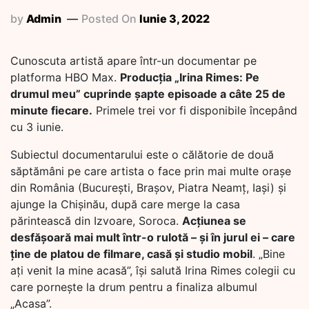
by
Admin
Posted On
Iunie 3, 2022
Cunoscuta artistă apare într-un documentar pe
platforma HBO Max.
Producția „Irina Rimes: Pe
drumul meu” cuprinde șapte episoade a câte 25 de
minute fiecare.
Primele trei vor fi disponibile începând
cu 3 iunie.
Subiectul documentarului este o călătorie de două
săptămâni pe care artista o face prin mai multe orașe
din România (Bucureşti, Braşov, Piatra Neamţ, Iaşi) și
ajunge la Chișinău, după care merge la casa
părintească din Izvoare, Soroca.
Acțiunea se
desfășoară mai mult într-o rulotă – și în jurul ei – care
ține de platou de filmare, casă și studio mobil
. „Bine
ați venit la mine acasă”, își salută Irina Rimes colegii cu
care pornește la drum pentru a finaliza albumul
„Acasa”.