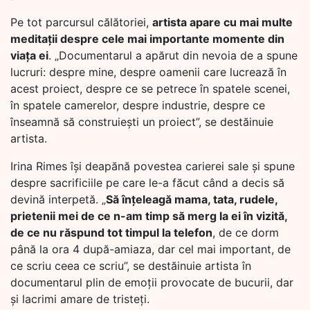
Pe tot parcursul călătoriei,
artista apare cu mai multe
meditații despre cele mai importante momente din
viața ei
. „Documentarul a apărut din nevoia de a spune
lucruri: despre mine, despre oamenii care lucrează în
acest proiect, despre ce se petrece în spatele scenei,
în spatele camerelor, despre industrie, despre ce
înseamnă să construieşti un proiect”, se destăinuie
artista.
Irina Rimes își deapănă povestea carierei sale și spune
despre sacrificiile pe care le-a făcut când a decis să
devină interpetă. „
Să înţeleagă mama, tata, rudele,
prietenii mei de ce n-am timp să merg la ei în vizită,
de ce nu răspund tot timpul la telefon
, de ce dorm
până la ora 4 după-amiaza, dar cel mai important, de
ce scriu ceea ce scriu”, se destăinuie artista în
documentarul plin de emoții provocate de bucurii, dar
și lacrimi amare de tristeți.