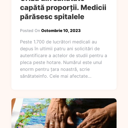
capătă proporții. Medicii
părăsesc spitalele
Posted On
Octombrie 10, 2023
Peste 1.700 de lucrători medicali au
depus în ultimii patru ani solicitări de
autentificare a actelor de studii pentru a
pleca peste hotare. Numărul este unul
enorm pentru țara noastră, scrie
sănătateinfo. Cele mai afectate…