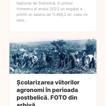
Național de Statistică, în primul
trimestru al anului 2023 un angajat a
primit un salariu de 11.486,2 lei, ceea ce
este…
Școlarizarea viitorilor
agronomi în perioada
postbelică. FOTO din
arhivă