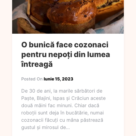
O bunică face cozonaci
pentru nepoți din lumea
întreagă
Posted On
Iunie 15, 2023
De 30 de ani, la marile sărbători de
Paște, Blajini, Ispas și Crăciun aceste
două mâini fac minuni. Chiar dacă
roboții sunt deja în bucătărie, numai
cozonacii făcuți cu mâna păstrează
gustul și mirosul de…