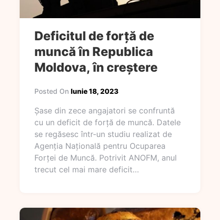
Deficitul de forță de
muncă în Republica
Moldova, în creștere
Posted On
Iunie 18, 2023
Șase din zece angajatori se confruntă
cu un deficit de forță de muncă. Datele
se regăsesc într-un studiu realizat de
Agenția Națională pentru Ocuparea
Forței de Muncă. Potrivit ANOFM, anul
trecut cel mai mare deficit…