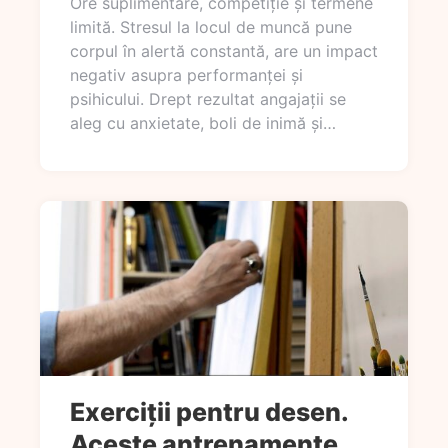
Ore suplimentare, competiție și termene
limită. Stresul la locul de muncă pune
corpul în alertă constantă, are un impact
negativ asupra performanței și
psihicului. Drept rezultat angajații se
aleg cu anxietate, boli de inimă și…
Exerciții pentru desen.
Aceste antrenamente