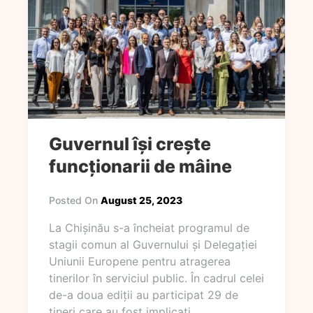
Guvernul își crește
funcționarii de mâine
Posted On
August 25, 2023
La Chișinău s-a încheiat programul de
stagii comun al Guvernului și Delegației
Uniunii Europene pentru atragerea
tinerilor în serviciul public. În cadrul celei
de-a doua ediții au participat 29 de
tineri care au fost implicați…