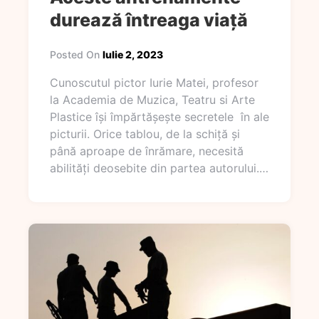
durează întreaga viață
Posted On
Iulie 2, 2023
Cunoscutul pictor Iurie Matei, profesor
la Academia de Muzica, Teatru si Arte
Plastice își împărtășește secretele în ale
picturii. Orice tablou, de la schiță și
până aproape de înrămare, necesită
abilități deosebite din partea autorului.…