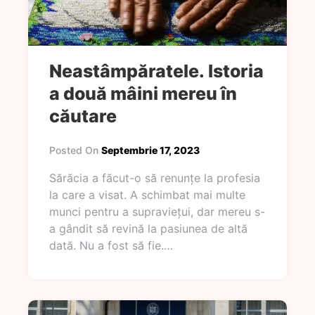
Neastâmpăratele. Istoria
a două mâini mereu în
căutare
Posted On
Septembrie 17, 2023
Sărăcia a făcut-o să renunțe la profesia
la care a visat. A schimbat mai multe
munci pentru a supraviețui, dar mereu s-
a gândit să revină la pasiunea de altă
dată. Nu a fost să fie.…