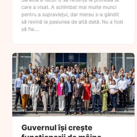
care a visat. A schimbat mai multe munci
pentru a supraviețui, dar mereu s-a gândit
să revină la pasiunea de altă dată. Nu a fost
să fie.…
Guvernul își crește