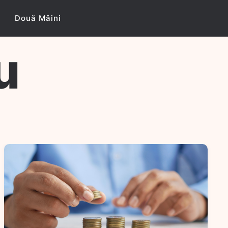
Două Mâini
u