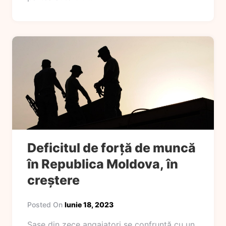
Deficitul de forță de muncă
în Republica Moldova, în
creștere
Posted On
Iunie 18, 2023
Șase din zece angajatori se confruntă cu un