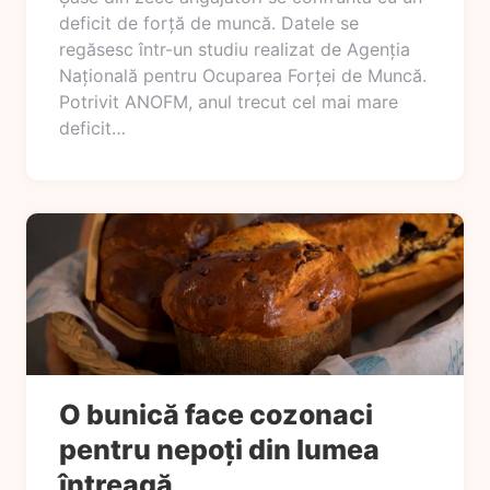
deficit de forță de muncă. Datele se
regăsesc într-un studiu realizat de Agenția
Națională pentru Ocuparea Forței de Muncă.
Potrivit ANOFM, anul trecut cel mai mare
deficit…
O bunică face cozonaci
pentru nepoți din lumea
întreagă