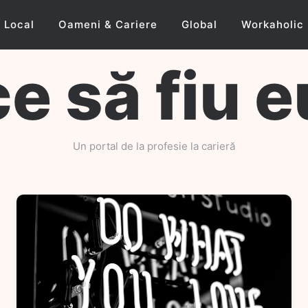
Local
Oameni & Cariere
Global
Workaholic
ce să fiu e
Un portal de la profesie la carieră