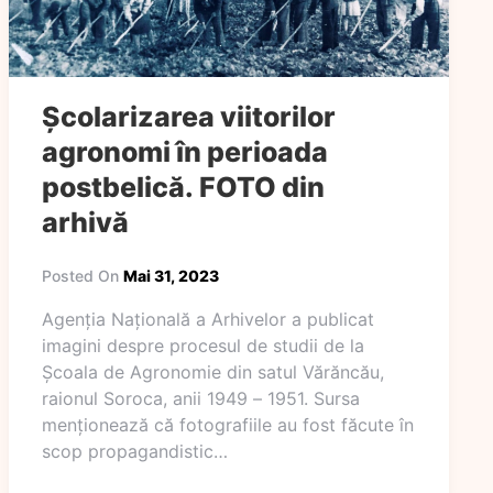
Școlarizarea viitorilor
agronomi în perioada
postbelică. FOTO din
arhivă
Posted On
Mai 31, 2023
Agenția Națională a Arhivelor a publicat
imagini despre procesul de studii de la
Școala de Agronomie din satul Vărăncău,
raionul Soroca, anii 1949 – 1951. Sursa
menționează că fotografiile au fost făcute în
scop propagandistic…