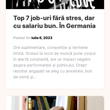
Top 7 job-uri fără stres, dar
cu salariu bun. În Germania
Posted On
Iulie 6, 2023
Ore suplimentare, competiție și termene
limită. Stresul la locul de muncă pune corpul
în alertă constantă, are un impact negativ
asupra performanței și psihicului. Drept
rezultat angajații se aleg cu anxietate, boli
de inimă și…