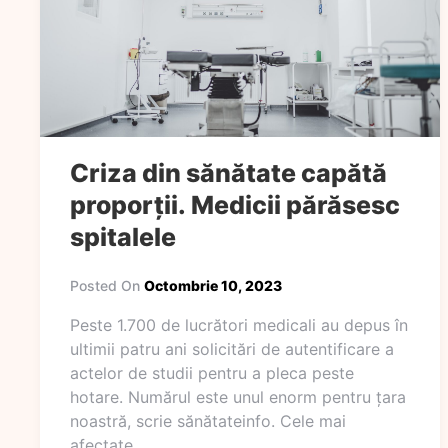
Criza din sănătate capătă
proporții. Medicii părăsesc
spitalele
Posted On
Octombrie 10, 2023
Peste 1.700 de lucrători medicali au depus în
ultimii patru ani solicitări de autentificare a
actelor de studii pentru a pleca peste
hotare. Numărul este unul enorm pentru țara
noastră, scrie sănătateinfo. Cele mai
afectate…