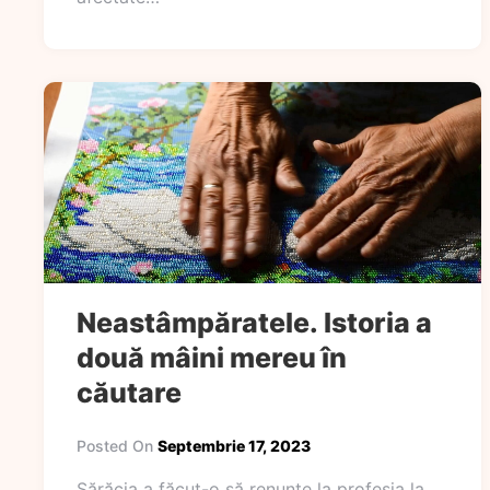
Neastâmpăratele. Istoria a
două mâini mereu în
căutare
Posted On
Septembrie 17, 2023
Sărăcia a făcut-o să renunțe la profesia la