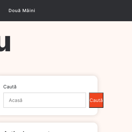
Două Mâini
u
Caută
Caută