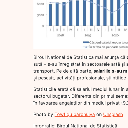
Biroul Național de Statistică mai anunță că
c
sută – s-au înregistrat în sectoarele artă și a
transport. Pe de altă parte,
salariile s-au 
și pescuit, activități profesionale, științific
Statisticile arată că salariul mediul lunar în
sectorul bugetar. Diferența din primul seme
în favoarea angajaților din mediul privat (9.7
Photo by
Towfiqu barbhuiya
on
Unsplash
Infografic: Biroul Național de Statistică