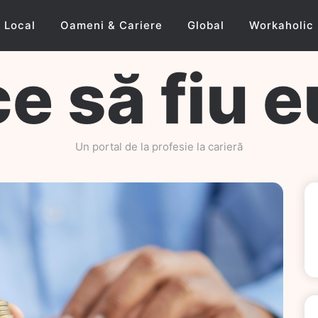
Local
Oameni & Cariere
Global
Workaholic
ce să fiu e
Un portal de la profesie la carieră