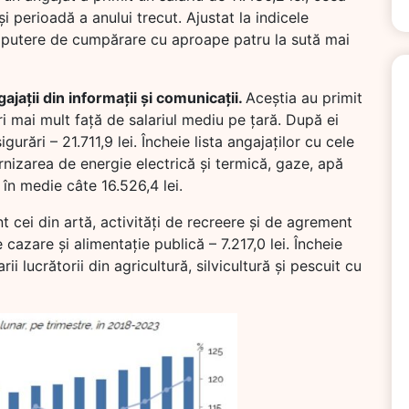
i perioadă a anului trecut. Ajustat la indicele
o putere de cumpărare cu aproape patru la sută mai
ajații din informații și comunicații.
Aceștia au primit
ri mai mult față de salariul mediu pe țară. După ei
gurări – 21.711,9 lei. Încheie lista angajaților cu cele
furnizarea de energie electrică și termică, gaze, apă
 în medie câte 16.526,4 lei.
t cei din artă, activități de recreere și de agrement
e cazare și alimentație publică – 7.217,0 lei. Încheie
ii lucrătorii din agricultură, silvicultură și pescuit cu