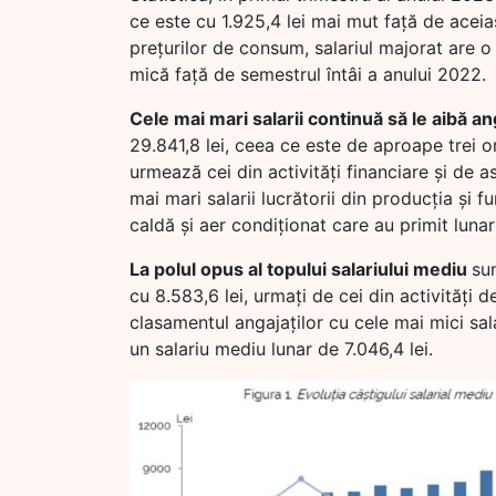
ce este cu 1.925,4 lei mai mut față de aceiaș
prețurilor de consum, salariul majorat are 
mică față de semestrul întâi a anului 2022.
Cele mai mari salarii continuă să le aibă ang
29.841,8 lei, ceea ce este de aproape trei o
urmează cei din activități financiare și de asi
mai mari salarii lucrătorii din producția și 
caldă și aer condiționat care au primit lunar
La polul opus al topului salariului mediu
sun
cu 8.583,6 lei, urmați de cei din activități d
clasamentul angajaților cu cele mai mici salar
un salariu mediu lunar de 7.046,4 lei.