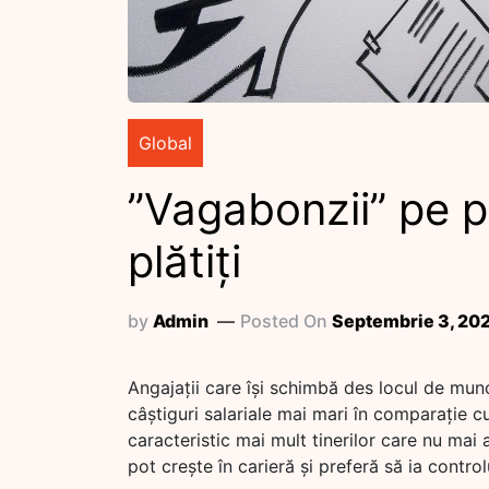
Global
”Vagabonzii” pe p
plătiți
by
Admin
Posted On
Septembrie 3, 20
Angajații care își schimbă des locul de mun
câștiguri salariale mai mari în comparație cu
caracteristic mai mult tinerilor care nu ma
pot crește în carieră și preferă să ia control