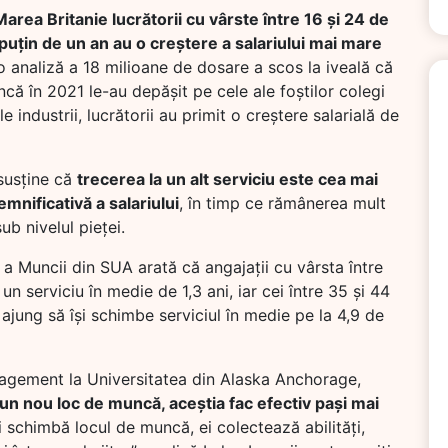
Marea Britanie lucrătorii cu vârste între 16 și 24 de
puțin de un an au o creștere a salariului mai mare
 o analiză a 18 milioane de dosare a scos la iveală că
ncă în 2021 le-au depășit pe cele ale foștilor colegi
e industrii, lucrătorii au primit o creștere salarială de
susține că
trecerea la un alt serviciu este cea mai
mnificativă a salariului
, în timp ce rămânerea mult
ub nivelul pieței.
ă a Muncii din SUA arată că angajații cu vârsta între
un serviciu în medie de 1,3 ani, iar cei între 35 și 44
 ajung să își schimbe serviciul în medie pe la 4,9 de
agement la Universitatea din Alaska Anchorage,
a un nou loc de muncă, aceștia fac efectiv pași mai
i schimbă locul de muncă, ei colectează abilități,