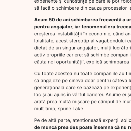
experiențe și cunoștințe pe care le pot folosi 
să facă o schimbare din cauza proceselor le
Acum 50 de ani schimbarea frecventă a unu
pentru angajator, iar fenomenul era trece
creșterea instabilității în economie, când an
loialitate, acest stereotip al vagabondului c
dictat de un singur angajator, mulți lucrător
activ propriile cariere: să schimbe compan
căuta noi oportunități”, explică schimbarea
Cu toate acestea nu toate companiile au tim
să angajeze pe cineva doar pentru câteva l
generațională care se bazează pe experiența
loc și au ajuns în vârful carierei. Anume ei
arată prea multă mișcare pe câmpul de mun
mult timp, spune Lake.
Pe de altă parte, atenționează experții soli
de muncă prea des poate însemna că nu r