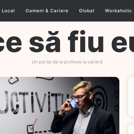
Local
Oameni & Cariere
Global
Workaholic
ce să fiu e
Un portal de la profesie la carieră