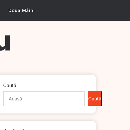
Două Mâini
u
Caută
Caută