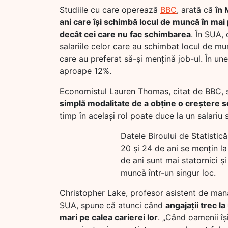
Studiile cu care operează
BBC
, arată că
în 
ani care își schimbă locul de muncă în mai 
decât cei care nu fac schimbarea
. În SUA,
salariile celor care au schimbat locul de mu
care au preferat să-și mențină job-ul. În unel
aproape 12%.
Economistul Lauren Thomas, citat de BBC, 
simplă modalitate de a obține o creștere se
timp în același rol poate duce la un salariu s
Datele Biroului de Statistic
20 și 24 de ani se mențin la 
de ani sunt mai statornici și
muncă într-un singur loc.
Christopher Lake, profesor asistent de man
SUA, spune că atunci când
angajații trec l
mari pe calea carierei lor
. „Când oamenii îș