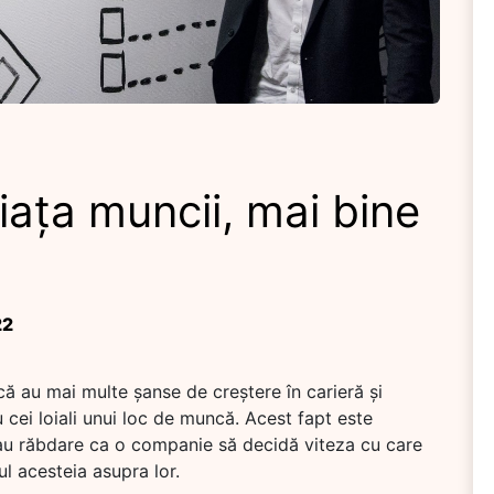
iața muncii, mai bine
22
că au mai multe șanse de creștere în carieră și
 cei loiali unui loc de muncă. Acest fapt este
i au răbdare ca o companie să decidă viteza cu care
ul acesteia asupra lor.