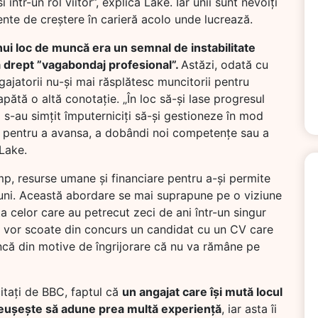
într-un rol viitor”, explică Lake. Iar unii sunt nevoiți
nte de creștere în carieră acolo unde lucrează.
i loc de muncă era un semnal de instabilitate
a drept ”vagabondaj profesional”.
Astăzi, odată cu
gajatorii nu-și mai răsplătesc muncitorii pentru
apătă o altă conotație. „În loc să-și lase progresul
i s-au simțit împuterniciți să-și gestioneze în mod
ii pentru a avansa, a dobândi noi competențe sau a
 Lake.
p, resurse umane și financiare pentru a-și permite
uni. Această abordare se mai suprapune pe o viziune
 celor care au petrecut zeci de ani într-un singur
 și vor scoate din concurs un candidat cu un CV care
că din motive de îngrijorare că nu va rămâne pe
citați de BBC, faptul că
un angajat care își mută locul
eușește să adune prea multă experiență
, iar asta îi