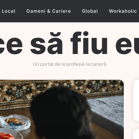
Local
Oameni & Cariere
Global
Workaholic
ce să fiu e
Un portal de la profesie la carieră