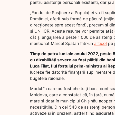
pentru asistenții personali existenți, dar și a
„Fondul de Susținere a Populației va fi supl
României, oferit sub formă de păcură (mijloa
direcționate spre acest fond), precum și din
și UNHCR. Aceste resurse vor permite atât cr
cât și angajarea a peste 1 000 de asistenți p
menționat Marcel Spatari într-un
articol
pe 
Timp de patru luni ale anului 2022, peste 
cu dizabilități severe au fost plătiți din ban
Luca Filat, fiul fostului prim-ministru al Re
lucreze fie datorită finanțării suplimentare d
bugetele raionale.
Modul în care au fost cheltuiți banii confis
Moldova, care a constatat că, în țară, număr
mare și doar în municipiul Chișinău acoperir
necesitățile. Din cei 543 de asistenți perso
activeze și în prezent, astfel fiind asigurată 