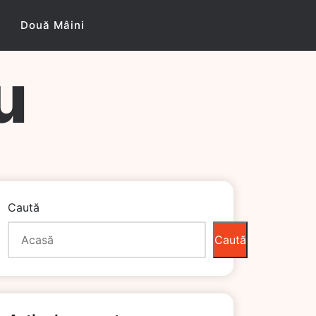
Două Mâini
u
Caută
Caută