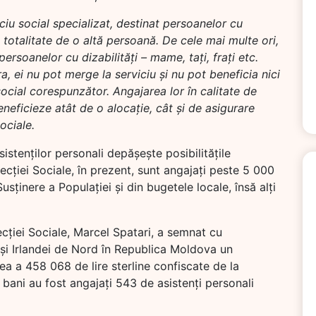
ciu social specializat, destinat persoanelor cu
 totalitate de o altă persoană. De cele mai multe ori,
persoanelor cu dizabilități – mame, tați, frați etc.
ra, ei nu pot merge la serviciu și nu pot beneficia nici
ocial corespunzător. Angajarea lor în calitate de
neficieze atât de o alocație, cât și de asigurare
sociale.
istenților personali depășește posibilitățile
tecției Sociale, în prezent, sunt angajați peste 5 000
Susținere a Populației și din bugetele locale, însă alți
ecției Sociale, Marcel Spatari, a semnat cu
 și Irlandei de Nord în Republica Moldova un
a a 458 068 de lire sterline confiscate de la
bani au fost angajați 543 de asistenți personali