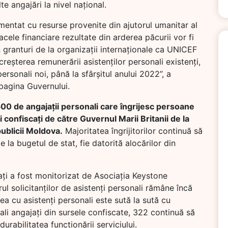
lte angajări la nivel național.
imentat cu resurse provenite din ajutorul umanitar al
cele financiare rezultate din arderea păcurii vor fi
 granturi de la organizații internaționale ca UNICEF
eșterea remunerării asistenților personali existenți,
ersonali noi, până la sfârșitul anului 2022”, a
pagina Guvernului.
500 de angajații personali care îngrijesc persoane
ii confiscați de către Guvernul Marii Britanii de la
publicii Moldova.
Majoritatea îngrijitorilor continuă să
e la bugetul de stat, fie datorită alocărilor din
cați a fost monitorizat de Asociația Keystone
ul solicitanților de asistenți personali rămâne încă
ea cu asistenți personali este sută la sută cu
nali angajați din sursele confiscate, 322 continuă să
durabilitatea funcționării serviciului.