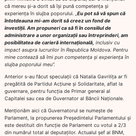
că mereu și-a dorit să își pună competența și
experiența în slujba poporului.
„
Eu pot să vă spun că
întotdeauna mi-am dorit să creez un fond de
investiții. Am propuneri ca să fi în consiliul de
administrare a unor organizații sau întreprinderi, am
posibilitatea de carieră internațională,
inclusiv cu
impact asupra lucrurilor în Republica Moldova. Pentru
mine contează să îmi pun competența și experiența în
slujba poporului meu”.
Anterior s-au făcut speculații că Natalia Gavrilița ar fi
pregătită de Partidul Acțiune și Solidaritate, aflat la
guvernare, pentru funcția de Primar general al
Capitalei sau cea de Guvernator al Băncii Naționale.
Menționăm aici că Guvernatorul se numeşte de
Parlament, la propunerea Preşedintelui Parlamentului și
este destituit din funcţie de Parlament cu votul a 2/3
din numărul total al deputaţilor. Actualul șef al BNM,