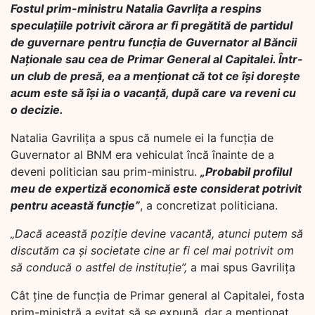
Fostul prim-ministru Natalia Gavrlița a respins
speculațiile potrivit cărora ar fi pregătită de partidul
de guvernare pentru funcția de Guvernator al Băncii
Naționale sau cea de Primar General al Capitalei. Într-
un club de presă, ea a menționat că tot ce își dorește
acum este să își ia o vacanță, după care va reveni cu
o decizie.
Natalia Gavrilița a spus că numele ei la funcția de
Guvernator al BNM era vehiculat încă înainte de a
deveni politician sau prim-ministru.
„Probabil profilul
meu de expertiză economică este considerat potrivit
pentru această funcție”
, a concretizat politiciana.
„Dacă această poziție devine vacantă, atunci putem să
discutăm ca și societate cine ar fi cel mai potrivit om
să conducă o astfel de instituție”,
a mai spus Gavrilița
Cât ține de funcția de Primar general al Capitalei, fosta
prim-ministră a evitat să se expună, dar a menționat