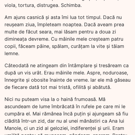
viola, tortura, distrugea. Schimba.
Am ajuns casnică și asta îmi lua tot timpul. Dacă nu
reușeam ziua, împleteam noaptea. Dacă aveam prea
multe de făcut seara, mai lăsam pentru a doua zi
dimineața devreme. Cu mâinile mele creșteam patru
copii, făceam pâine, spălam, curățam la vite și tăiam
lemne.
Câteodată ne atingeam din întâmplare și tresăream ca
după un vis urât. Erau mâinile mele. Aspre, noduroase,
înnegrite și obosite înainte de vreme. Iar ele mă găseau
de fiecare dată tot mai tristă, ofilită și abătută.
Nici nu puteam visa la o haină frumoasă. Mă
ascundeam de lume îmbrăcată în rufele pe care mi le
cumpăra el. Mai rămânea încă puțin și ajungeam să fiu
clădită într-un zid, dar nu al unei mănăstiri ca Ana lui
Manole, ci un zid al geloziei, indiferenței și urii. Eram