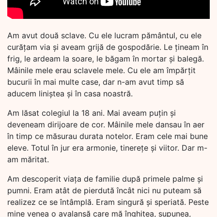
Am avut două sclave. Cu ele lucram pământul, cu ele
curățam via și aveam grijă de gospodărie. Le țineam în
frig, le ardeam la soare, le băgam în mortar și balegă.
Mâinile mele erau sclavele mele. Cu ele am împărțit
bucurii în mai multe case, dar n-am avut timp să
aducem liniștea și în casa noastră.
Am lăsat colegiul la 18 ani. Mai aveam puțin și
deveneam dirijoare de cor. Mâinile mele dansau în aer
în timp ce măsurau durata notelor. Eram cele mai bune
eleve. Totul în jur era armonie, tinerețe și viitor. Dar m-
am măritat.
Am descoperit viața de familie după primele palme și
pumni. Eram atât de pierdută încât nici nu puteam să
realizez ce se întâmplă. Eram singură și speriată. Peste
mine venea o avalanșă care mă înghițea, supunea,