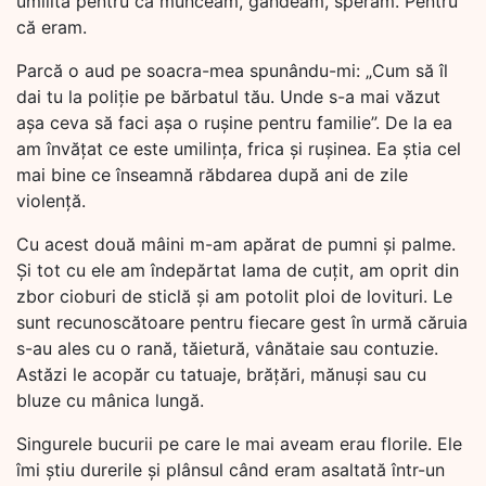
umilită pentru că munceam, gândeam, speram. Pentru
că eram.
Parcă o aud pe soacra-mea spunându-mi: „Cum să îl
dai tu la poliție pe bărbatul tău. Unde s-a mai văzut
așa ceva să faci așa o rușine pentru familie”. De la ea
am învățat ce este umilința, frica și rușinea. Ea știa cel
mai bine ce înseamnă răbdarea după ani de zile
violență.
Cu acest două mâini m-am apărat de pumni și palme.
Și tot cu ele am îndepărtat lama de cuțit, am oprit din
zbor cioburi de sticlă și am potolit ploi de lovituri. Le
sunt recunoscătoare pentru fiecare gest în urmă căruia
s-au ales cu o rană, tăietură, vânătaie sau contuzie.
Astăzi le acopăr cu tatuaje, brățări, mănuși sau cu
bluze cu mânica lungă.
Singurele bucurii pe care le mai aveam erau florile. Ele
îmi știu durerile și plânsul când eram asaltată într-un