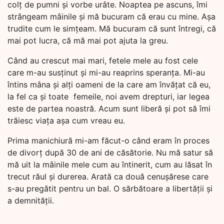
colț de pumni și vorbe urâte. Noaptea pe ascuns, îmi
strângeam mâinile și mă bucuram că erau cu mine. Așa
trudite cum le simțeam. Mă bucuram că sunt întregi, că
mai pot lucra, că mă mai pot ajuta la greu.
Când au crescut mai mari, fetele mele au fost cele
care m-au susținut și mi-au reaprins speranța. Mi-au
întins mâna și alți oameni de la care am învățat că eu,
la fel ca și toate femeile, noi avem drepturi, iar legea
este de partea noastră. Acum sunt liberă și pot să îmi
trăiesc viața așa cum vreau eu.
Prima manichiură mi-am făcut-o când eram în proces
de divorț după 30 de ani de căsătorie. Nu mă satur să
mă uit la mâinile mele cum au întinerit, cum au lăsat în
trecut răul și durerea. Arată ca două cenușărese care
s-au pregătit pentru un bal. O sărbătoare a libertății și
a demnității.