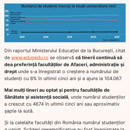
Din raportul Ministerului Educației de la București, citat
de
www.edupedu.ro
se observă
că tinerii continuă să
dea preferință facultăților de Afaceri, administrație și
drept
unde s-a înregistrat o creștere a numărului de
studenți cu 8% în ultimii cinci ani și a ajuns la 104.067.
Mai mulți tineri au optat și pentru facultățile de
Sănătate și asistenţă socială
, unde numărul studenților
a crescut cu 4674 în ultimii cinci ani sau aproximativ
șapte la sută.
Și la celelalte facultăți din România numărul studenților
a variat. Scăderi nesemnificative au fost înregistrate la