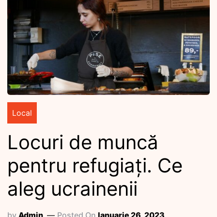
Local
Locuri de muncă
pentru refugiați. Ce
aleg ucrainenii
by
Admin
Posted On
Ianuarie 26, 2023