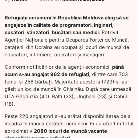
Refugiații ucraineni în Republica Moldova aleg să se
angajeze în calitate de programatori, ingineri,
cusători, vânzători, bucătari sau medici.
Potrivit
Agenției Naționale pentru Ocuparea Forței de Muncă,
cetățenii din Ucraina au ocupat și locuri de muncă de
educatori, infirmiere, operatori și manageri.
Conform notificărilor de la agenții economici,
până
acum s-au angajat 962 de refugiați,
dintre care 703
femei și 258 bărbați. Majoritate acestora (729) și-au
găsit un loc de muncă în Chișinău. După care urmează
UTA Găgăuzia (40), Bălți (33), Ungheni (23) și Cahul
(18).
Peste 220 angajatori și-au arătat disponibilitatea de a
încadra în muncă cetățeni ucraineni. Ei au oferit în total
aproximativ
2080 locuri de muncă vacante