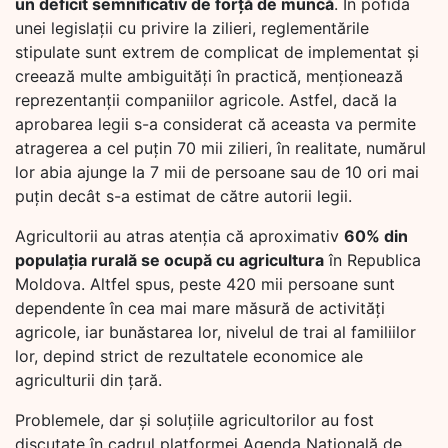
un deficit semnificativ de forță de muncă
. În pofida
unei legislații cu privire la zilieri, reglementările
stipulate sunt extrem de complicat de implementat și
creează multe ambiguități în practică, menționează
reprezentanții companiilor agricole. Astfel, dacă la
aprobarea legii s-a considerat că aceasta va permite
atragerea a cel puțin 70 mii zilieri, în realitate, numărul
lor abia ajunge la 7 mii de persoane sau de 10 ori mai
puțin decât s-a estimat de către autorii legii.
Agricultorii au atras atenția că aproximativ
60% din
populația rurală se ocupă cu agricultura
în Republica
Moldova. Altfel spus, peste 420 mii persoane sunt
dependente în cea mai mare măsură de activități
agricole, iar bunăstarea lor, nivelul de trai al familiilor
lor, depind strict de rezultatele economice ale
agriculturii din țară.
Problemele, dar și soluțiile agricultorilor au fost
discutate în cadrul platformei Agenda Națională de