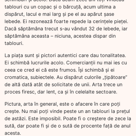
tablouri cu un copac și o bărcuță, acum ultima a
dispărut, lacul e mai larg și pe el au apărut șase
lebede. Ei rezonează foarte repede la cerințele pieței.
Dacă săptămâna trecut s-au vândut 32 de lebede, iar
săptămâna aceasta – niciuna, acestea dispar din
tablouri.
La piața sunt și pictori autentici care dau tonalitatea.
Ei schimbă lucrurile acolo. Comercianții nu mai ies cu
ceea ce cred ei că este frumos. Își schimbă și ei
cromatica, subiectele. Au dispărut culorile „țipătoare”
de altă dată atât de solicitate de unii. Arta trece un
proces firesc, dar lent, ca și în celelalte sectoare.
Pictura, arta în general, este o afacere în care poți
crește. Nu mai poți vinde peste un an tablouri la prețul
de astăzi. Este imposibil. Poate fi o creștere de zece la
sută, dar poate fi și de o sută de procente față de anul
acesta.