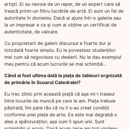
artiști. Ei au nevoie de un reper, de un expert care să
treacă printr-un filtru lucrările de artă. Ei sunt un fel de
autoritate în domeniu. Dacă ai ajuns într-o galerie sau
la un impresar e ca și cum ai obține un certificat de
autenticitate, de valoare.
Cu proprietarii de galerii discursul e foarte dur și
totodată foarte simplu. Eu le povestesc studenților
mei cum să negocieze cu dealerii. Nu le dau exemplul
meu pentru că acum lucrurile se mai schimbă…
Când ai fost ultima dată la piața de tablouri orgnizată
de primărie în Scuarul Catedralei?
Eu trec zilnic prin această piață că așa mi-i traseul
între locurile de muncă pe care le am. Piața trebuie
păstrată, îmi pare rău că nu li s-au creat condiții
conforme unei piețe de arte. Ea este mai degrabă o
alee a spânzuraților, așa cum îi spun unii. Sunt
schimbări și acolo. Dacă acum zece ani toți vindeau