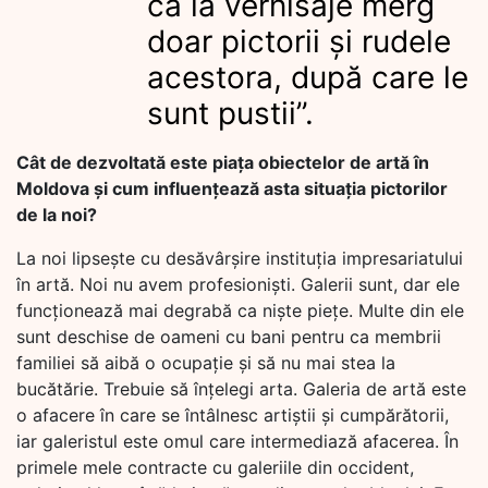
că la vernisaje merg
doar pictorii și rudele
acestora, după care le
sunt pustii”.
Cât de dezvoltată este piața obiectelor de artă în
Moldova și cum influențează asta situația pictorilor
de la noi?
La noi lipsește cu desăvârșire instituția impresariatului
în artă. Noi nu avem profesioniști. Galerii sunt, dar ele
funcționează mai degrabă ca niște piețe. Multe din ele
sunt deschise de oameni cu bani pentru ca membrii
familiei să aibă o ocupație și să nu mai stea la
bucătărie. Trebuie să înțelegi arta. Galeria de artă este
o afacere în care se întâlnesc artiștii și cumpărătorii,
iar galeristul este omul care intermediază afacerea. În
primele mele contracte cu galeriile din occident,