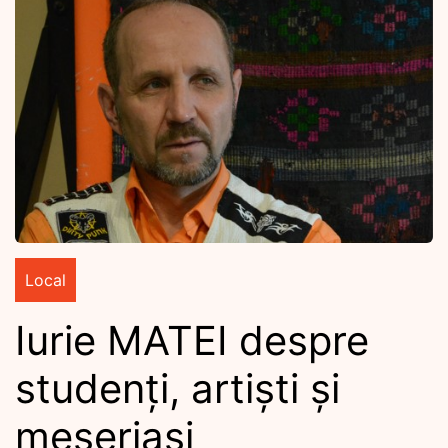
Local
Iurie MATEI despre
studenți, artiști și
meseriași