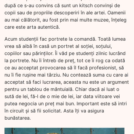
după ce s-au convins că sunt un kitsch convinși de
copii sau de propriile descoperiri în ale artei. Oamenii
au mai călătorit, au fost prin mai multe muzee, înțeleg
care este arta autentică.
Acum studenții fac portrete la comandă. Toată lumea
vrea să aibă în casă un portret al soției, soțului,
copiilor sau părinților. Îi văd pe studenți zilnic lucrând
la portrete. Nu îi întreb de preț, tot ce îi rog ca odată
ce au acceptat provocarea să îl facă profesionist, să
nu îi fie rușine mai târziu. Nu contează suma cu care ai
acceptat să faci lucrarea, aceasta nu este un argument
pentru un tablou de mântuială. Chiar dacă ai luat o
sută de lei, fă-l de o mie de lei, iar data viitoare vei
putea negocia un preț mai bun. Important este să intri
în circuit și să fii solicitat. Asta îți va asigura
bunăstarea.