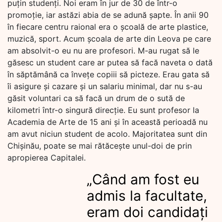
puțin studenți. Noi eram în jur de 30 de într-o
promoție, iar astăzi abia de se adună șapte. În anii 90
în fiecare centru raional era o școală de arte plastice,
muzică, sport. Acum școala de arte din Leova pe care
am absolvit-o eu nu are profesori. M-au rugat să le
găsesc un student care ar putea să facă naveta o dată
în săptămână ca învețe copiii să picteze. Erau gata să
îi asigure și cazare și un salariu minimal, dar nu s-au
găsit voluntari ca să facă un drum de o sută de
kilometri într-o singură direcție. Eu sunt profesor la
Academia de Arte de 15 ani și în această perioadă nu
am avut niciun student de acolo. Majoritatea sunt din
Chișinău, poate se mai rătăcește unul-doi de prin
apropierea Capitalei.
„Când am fost eu
admis la facultate,
eram doi candidați