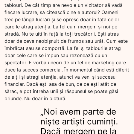
tablouri. De cât timp are nevoie un vizitator să vadă
fiecare lucrare, să citească cine e autorul? Oamenii
trec pe lângă lucrări și se opresc doar în fața celor
care le atrag atenția. La fel cum mergem și noi pe
stradă. Nu te uiți în față la toți trecătorii. Ești atras
doar de ceva neobișnuit de frumos sau urât. Cum este
îmbrăcat sau se comportă. La fel și tablourile atrag
doar cele care se impun sau rezonează cu un
spectator. E vorba uneori de un fel de marketing care
duce la succes comercial. În momentul când ești diferit
de alții și atragi atenția, atunci va veni și succesul
financiar. Dacă ești așa de bun, de ce ești atât de
sărac, e pot întreba unii și răspunsul se poate găsi
oriunde. Nu doar în pictură.
„Noi avem parte de
niște artiști cuminți.
Dacă mergem pe la