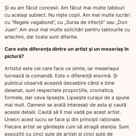
Și eu am făcut concesii. Am făcut mai multe tablouri
cu același subiect. Nu niște copii. Am mai multe lucrări
cu ”Regele vagabond”, cu „Sursa de infecții” sau „Don
Juan”. Am avut mai multe solicitări pentru tablourile cu
arlechini, dar toate sunt diferite.
Care este diferența dintre un artist și un meseriaș în
pictură?
Artistul este cel care face ce simte, iar meseriașul
lucrează la comandă. Este o diferență enormă. Și
publicul observă această deosebire când e bine
desenat, sunt respectate proporțiile, cromatica,
formele, dar ceva lipsește. Lipsește curajul de a spune
mai mult. Oamenii se arată interesați de asta și caută
aceste detalii. Caută să îl mai vadă pe acest artist.
Uneori acest lucru se face și din principii raționale.
Fiecare artist se gândește cum să atragă atenția. Sunt
expoziții cu cinci sute de artiști și cinci sute de